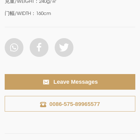
克重/WEIGHT：240g/㎡
门幅/WIDTH：160cm
Leave Messages
0086-575-89965577