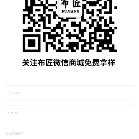
Name
E-mail
Content