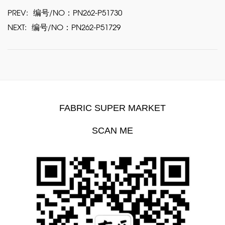
PREV:
编号/NO：PN262-P51730
NEXT:
编号/NO：PN262-P51729
FABRIC SUPER MARKET
SCAN ME