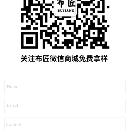
Name
E-mail
Content