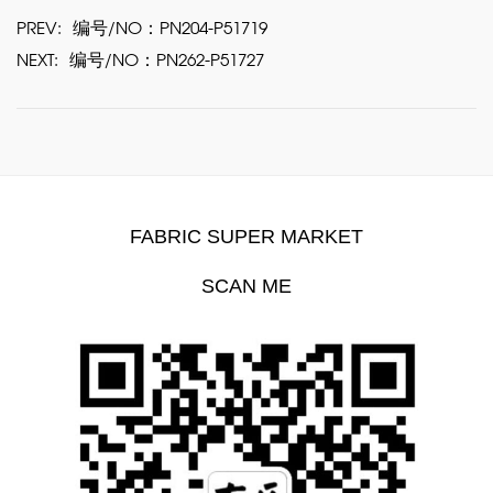
PREV:
编号/NO：PN204-P51719
NEXT:
编号/NO：PN262-P51727
FABRIC SUPER MARKET
SCAN ME