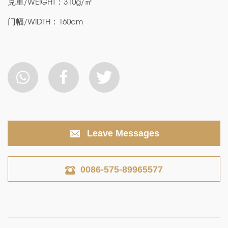
克重/WEIGHT：310g/㎡
门幅/WIDTH：160cm
Leave Messages
0086-575-89965577