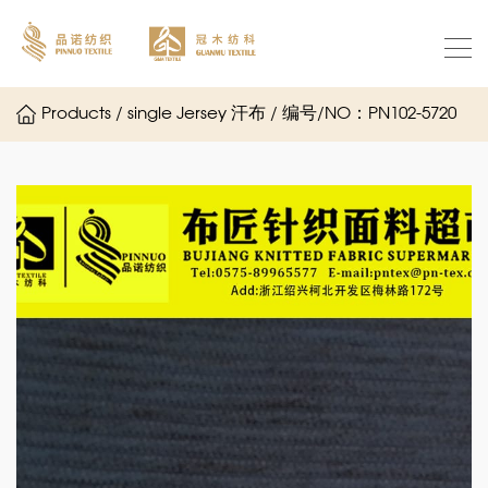
Products / single Jersey 汗布 / 编号/NO：PN102-5720