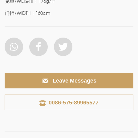
克重/WEIGHT：175g/㎡
门幅/WIDTH：160cm
Leave Messages
0086-575-89965577