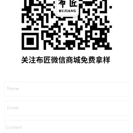
Name
E-mail
Content