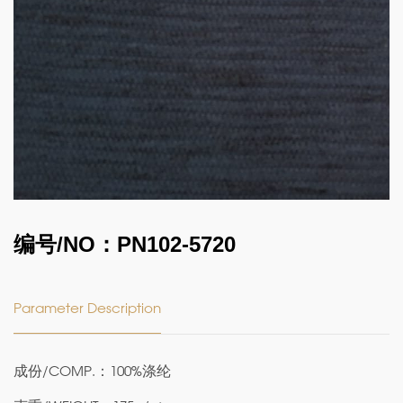
编号/NO：PN102-5720
Parameter Description
成份/COMP.：100%涤纶