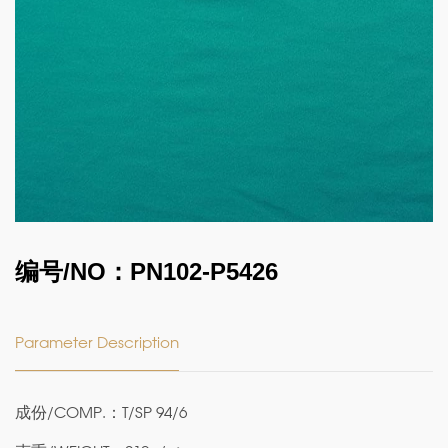
编号/NO：PN102-P5426
Parameter Description
成份/COMP.：T/SP 94/6