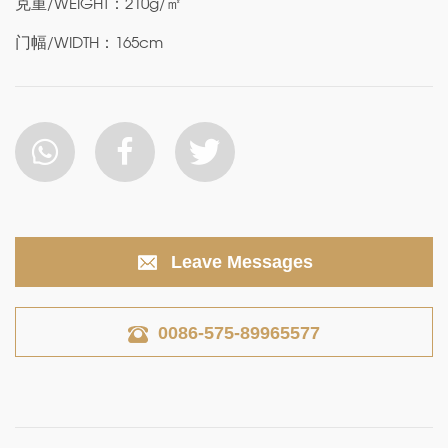
克重/WEIGHT：210g/㎡
门幅/WIDTH：165cm
Leave Messages
0086-575-89965577