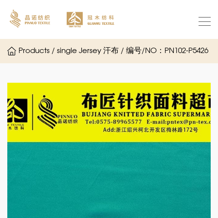
Products / single Jersey 汗布 / 编号/NO：PN102-P5426