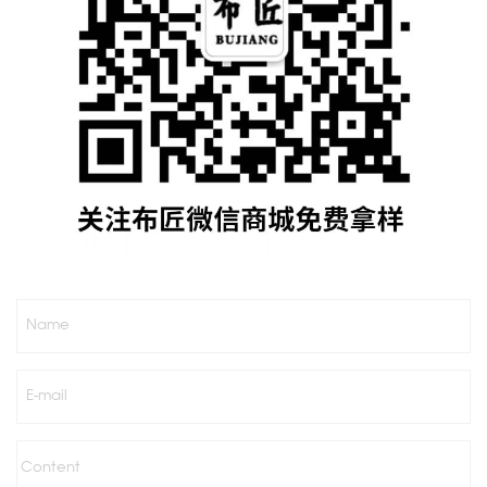
Name
E-mail
Content