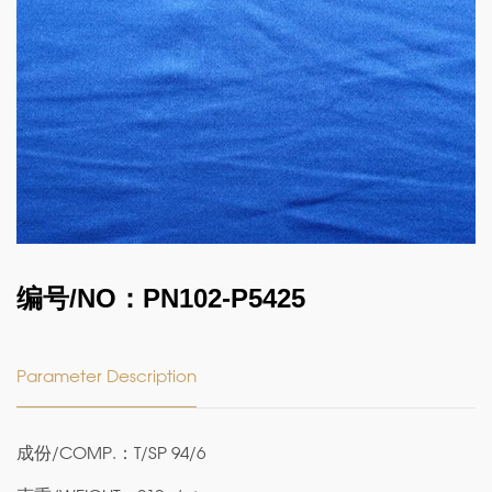
编号/NO：PN102-P5425
Parameter Description
成份/COMP.：T/SP 94/6