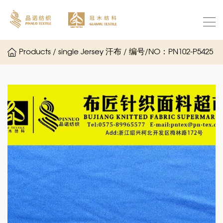
Products / single Jersey 汗布 / 编号/NO：PN102-P5425