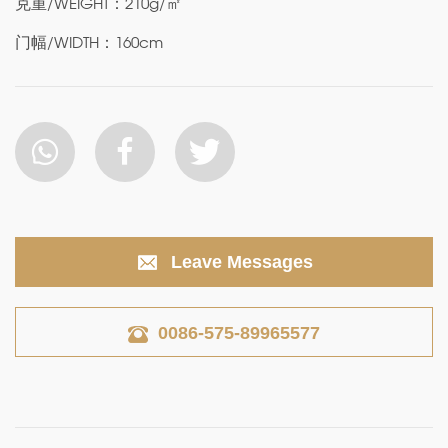
克重/WEIGHT：210g/㎡
门幅/WIDTH：160cm
Leave Messages
0086-575-89965577