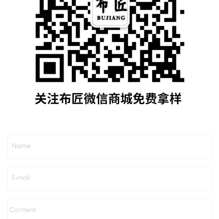
Name
E-mail
Content