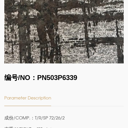
编号/NO：PN503P6339
Parameter Description
成份/COMP.：T/R/SP 72/26/2