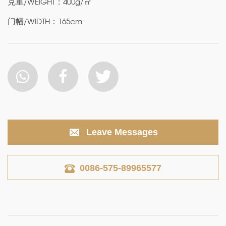
克重/WEIGHT：400g/㎡
门幅/WIDTH：165cm
Leave Messages
0086-575-89965577