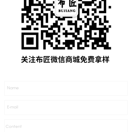
Name
E-mail
Content