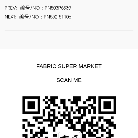
PREV:
编号/NO：PN503P6339
NEXT:
编号/NO：PN552-51106
FABRIC SUPER MARKET
SCAN ME