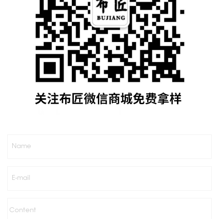
Name
E-mail
Content