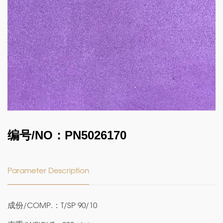
编号/NO：PN5026170
Parameter Description
成份/COMP.：T/SP 90/10