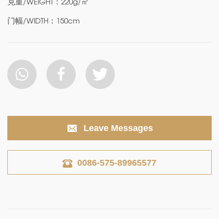
克重/WEIGHT：220g/㎡
门幅/WIDTH：150cm
Leave Messages
0086-575-89965577