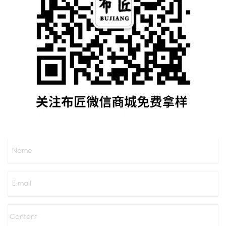
Name
E-mail
Content