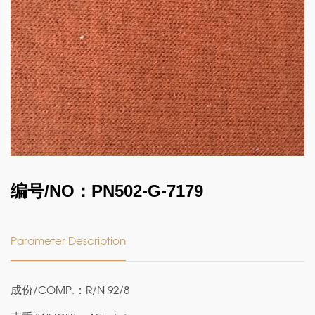
编号/NO：PN502-G-7179
Parameter Description
成份/COMP.：R/N 92/8