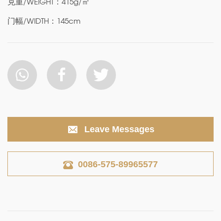
克重/WEIGHT：415g/㎡
门幅/WIDTH：145cm
Leave Messages
0086-575-89965577