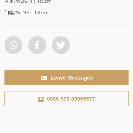
克重/WEIGHT：150cm
门幅/WIDTH：155cm
Leave Messages
0086-575-89965577