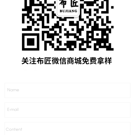
Name
E-mail
Content