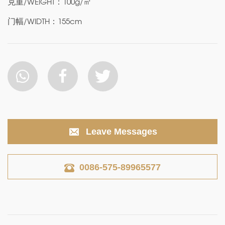
克重/WEIGHT：100g/㎡
门幅/WIDTH：155cm
Leave Messages
0086-575-89965577