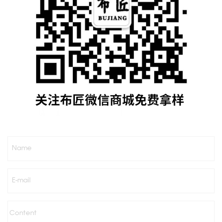
Name
E-mail
Content