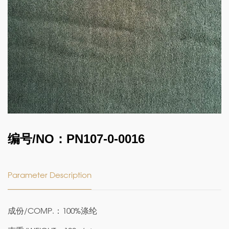
编号/NO：PN107-0-0016
Parameter Description
成份/COMP.：100%涤纶