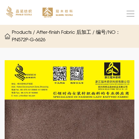
Products / After-finish Fabric 后加工 / 编号/NO：
PN572P-G-6626