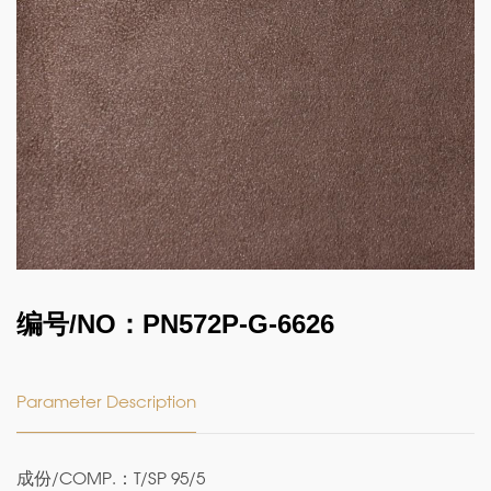
编号/NO：PN572P-G-6626
Parameter Description
成份/COMP.：T/SP 95/5