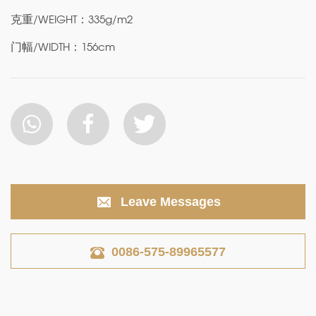
克重/WEIGHT：335g/m2
门幅/WIDTH：156cm
Leave Messages
0086-575-89965577