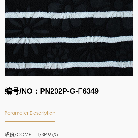
编号/NO：PN202P-G-F6349
Parameter Description
成份/COMP.：T/SP 95/5