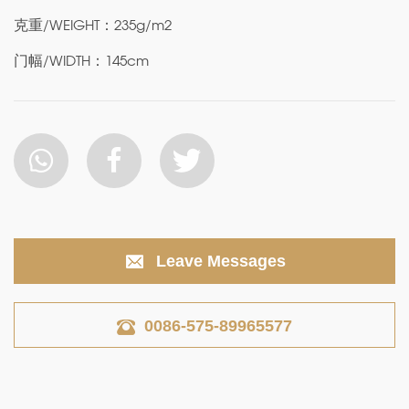
克重/WEIGHT：235g/m2
门幅/WIDTH：145cm
Leave Messages
0086-575-89965577