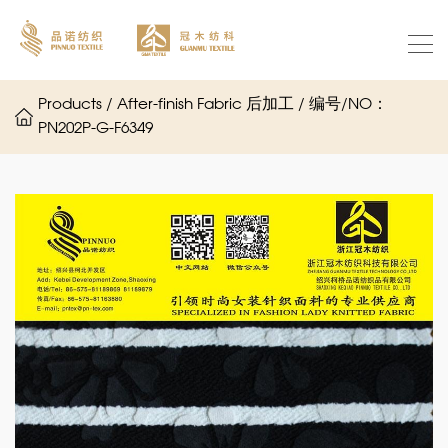
Products / After-finish Fabric 后加工 / 编号/NO：
PN202P-G-F6349