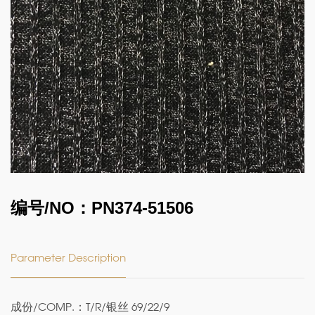
编号/NO：PN374-51506
Parameter Description
成份/COMP.：T/R/银丝 69/22/9