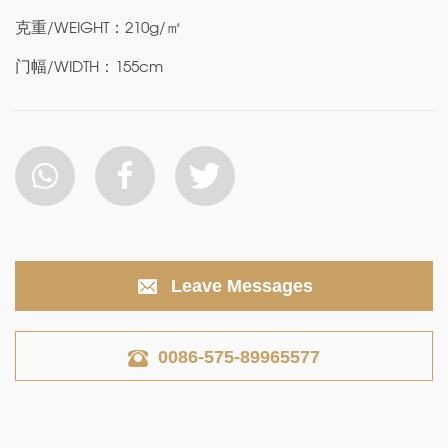
克重/WEIGHT：210g/㎡
门幅/WIDTH：155cm
Leave Messages
0086-575-89965577