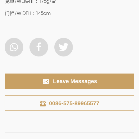
克重/WEIGHT：175g/㎡
门幅/WIDTH：145cm
Leave Messages
0086-575-89965577