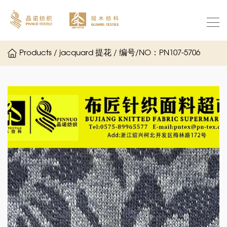
Products / jacquard 提花 / 编号/NO：PN107-5706