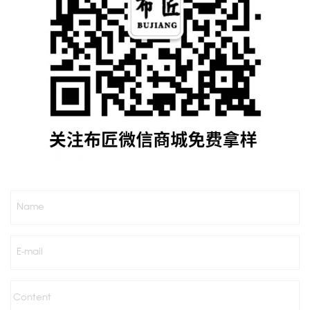
Name
E-mail
Content