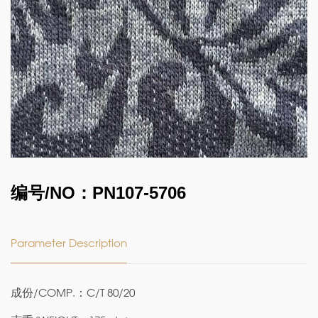
编号/NO：PN107-5706
Parameter Description
成份/COMP.：C/T 80/20