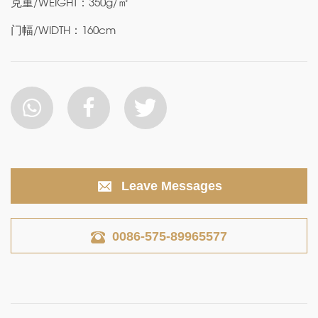
克重/WEIGHT：350g/㎡
门幅/WIDTH：160cm
Leave Messages
0086-575-89965577