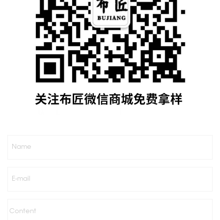
Name
E-mail
Content