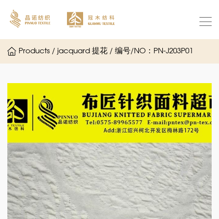
Products / jacquard 提花 / 编号/NO：PN-J203P01