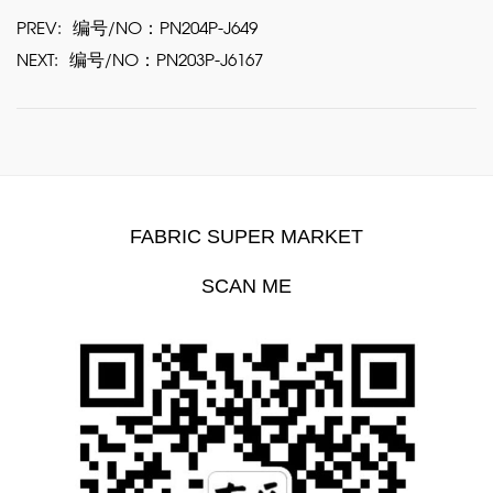
PREV:
编号/NO：PN204P-J649
NEXT:
编号/NO：PN203P-J6167
FABRIC SUPER MARKET
SCAN ME