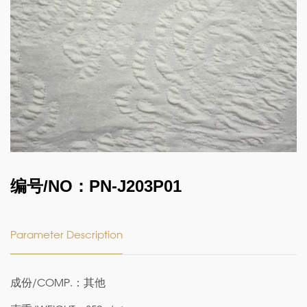
编号/NO：PN-J203P01
Parameter Description
成份/COMP.：其他