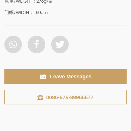
克重/WEIGHT：276g/㎡
门幅/WIDTH：180cm
Leave Messages
0086-575-89965577