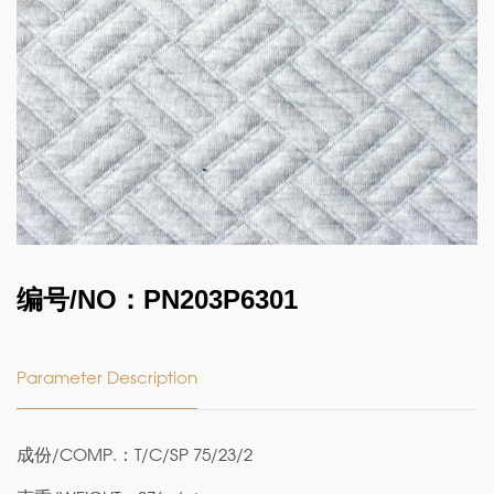
编号/NO：PN203P6301
Parameter Description
成份/COMP.：T/C/SP 75/23/2