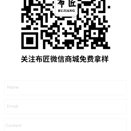
Name
E-mail
Content