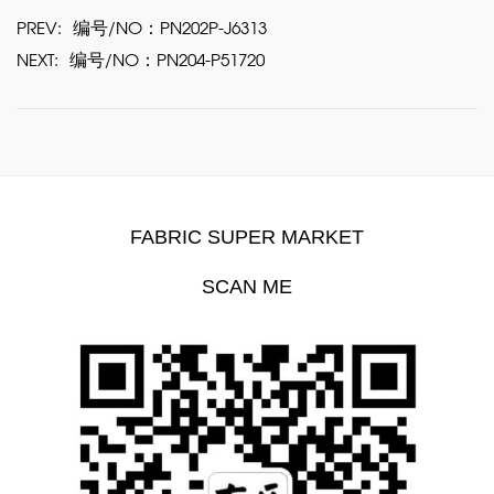
PREV:
编号/NO：PN202P-J6313
NEXT:
编号/NO：PN204-P51720
FABRIC SUPER MARKET
SCAN ME