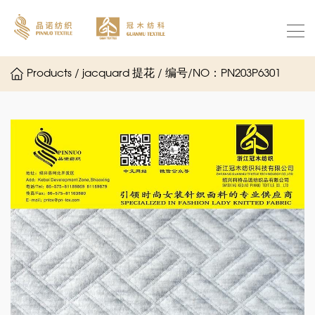
Products / jacquard 提花 / 编号/NO：PN203P6301