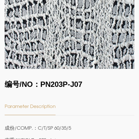
编号/NO：PN203P-J07
Parameter Description
成份/COMP.：C/T/SP 60/35/5