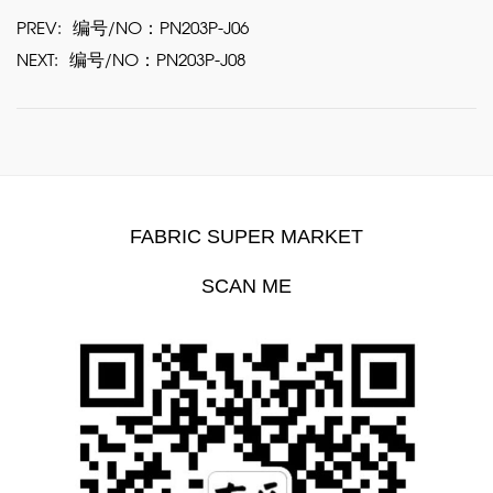
PREV:
编号/NO：PN203P-J06
NEXT:
编号/NO：PN203P-J08
FABRIC SUPER MARKET
SCAN ME