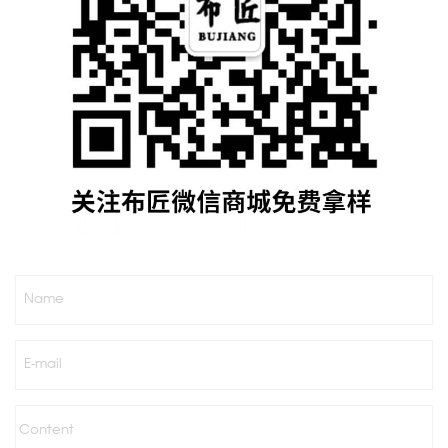
Name
E-mail
Content