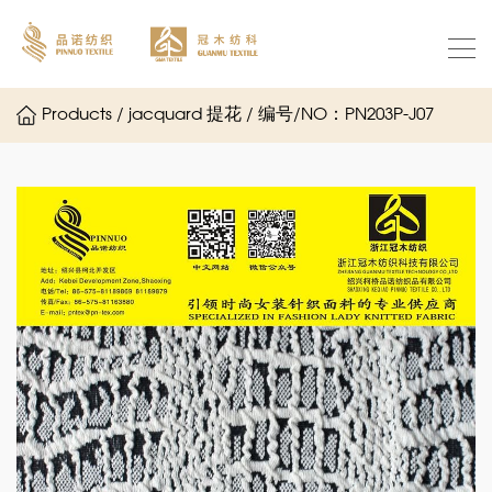
Products / jacquard 提花 / 编号/NO：PN203P-J07