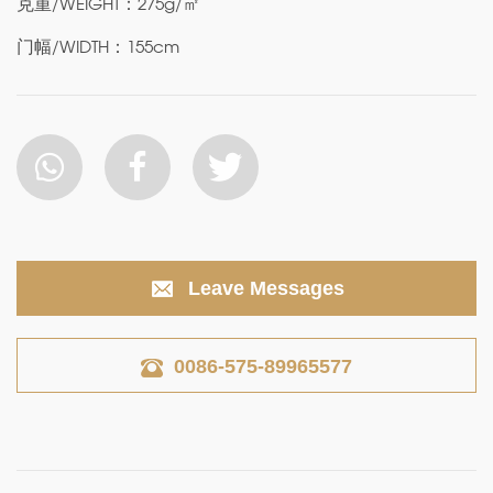
克重/WEIGHT：275g/㎡
门幅/WIDTH：155cm
Leave Messages
0086-575-89965577