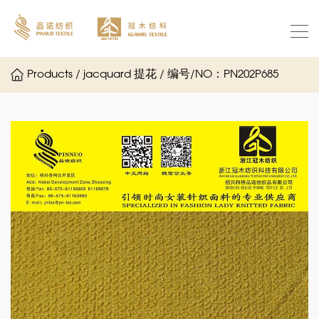
Products / jacquard 提花 / 编号/NO：PN202P685