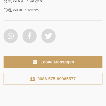
克重/WEIGHT：240g/㎡
门幅/WIDTH：160cm
Leave Messages
0086-575-89965577