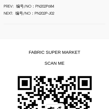
PREV:
编号/NO：PN202P684
NEXT:
编号/NO：PN202P-J02
FABRIC SUPER MARKET
SCAN ME