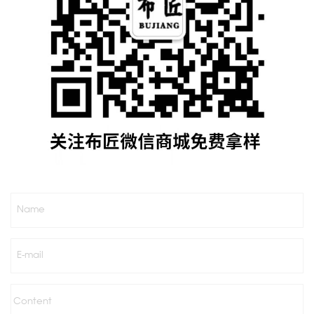
Name
E-mail
Content