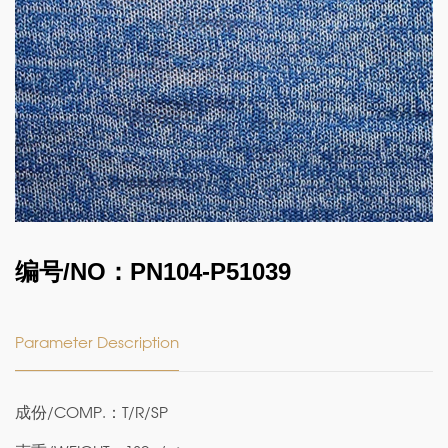
编号/NO：PN104-P51039
Parameter Description
成份/COMP.：T/R/SP