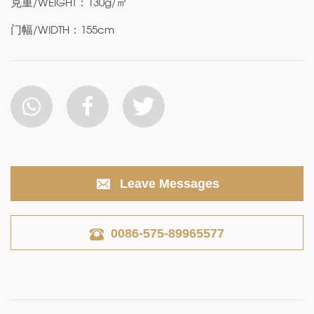
克重/WEIGHT：130g/㎡
门幅/WIDTH：155cm
Leave Messages
0086-575-89965577