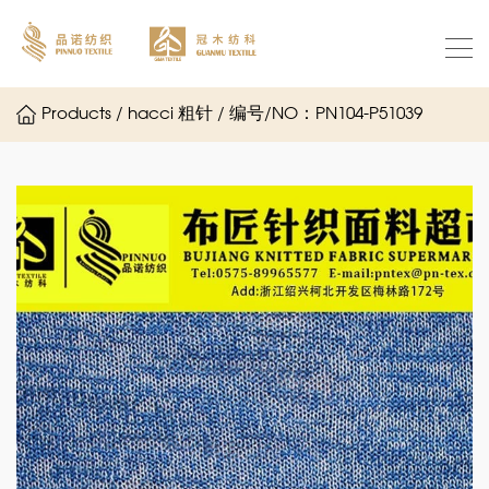
Products / hacci 粗针 / 编号/NO：PN104-P51039