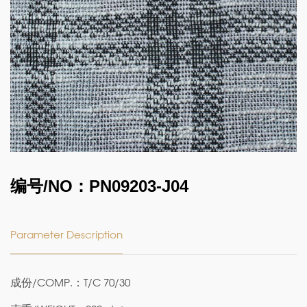
编号/NO：PN09203-J04
Parameter Description
成份/COMP.：T/C 70/30