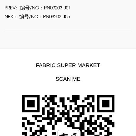
PREV:
编号/NO：PN09203-J01
NEXT:
编号/NO：PN09203-J05
FABRIC SUPER MARKET
SCAN ME