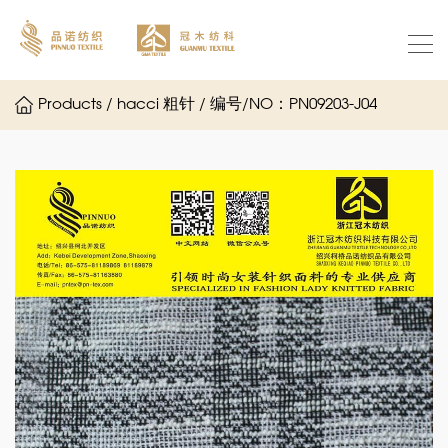
Products / hacci 粗针 / 编号/NO：PN09203-J04