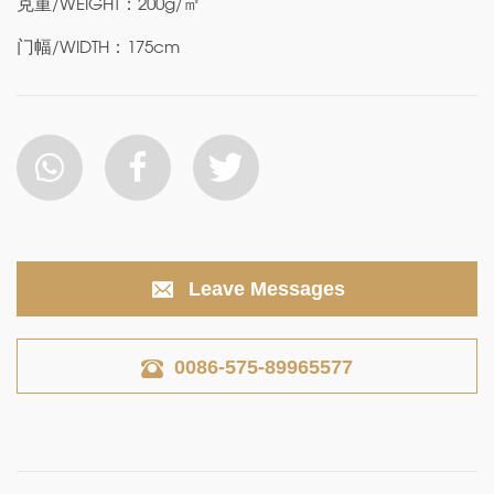
克重/WEIGHT：200g/㎡
门幅/WIDTH：175cm
Leave Messages
0086-575-89965577