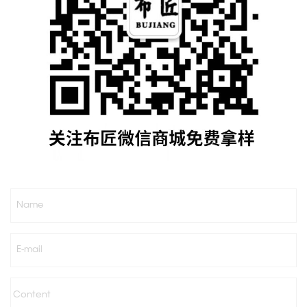
Name
E-mail
Content