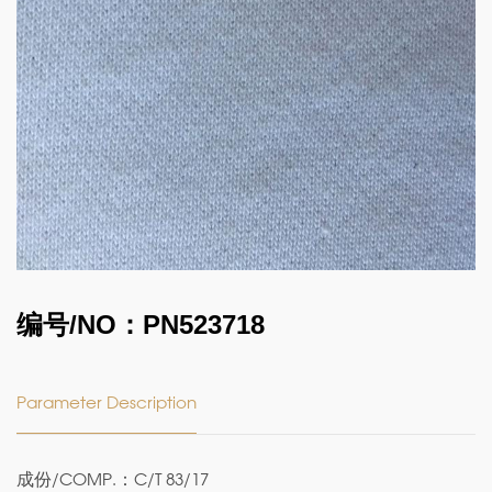
编号/NO：PN523718
Parameter Description
成份/COMP.：C/T 83/17