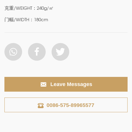
克重/WEIGHT：240g/㎡
门幅/WIDTH：180cm
Leave Messages
0086-575-89965577