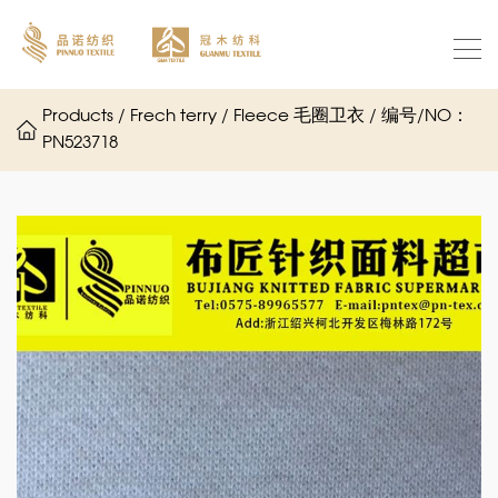
Products / Frech terry / Fleece 毛圈卫衣 / 编号/NO：
PN523718