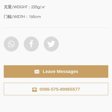
克重/WEIGHT：225g/㎡
门幅/WIDTH：165cm
Leave Messages
0086-575-89965577