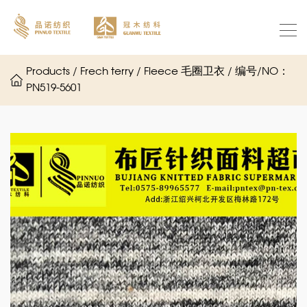
Products / Frech terry / Fleece 毛圈卫衣 / 编号/NO：
PN519-5601