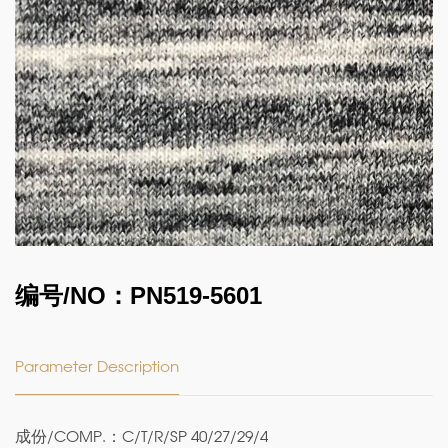
编号/NO：PN519-5601
Parameter Description
成份/COMP.：C/T/R/SP 40/27/29/4