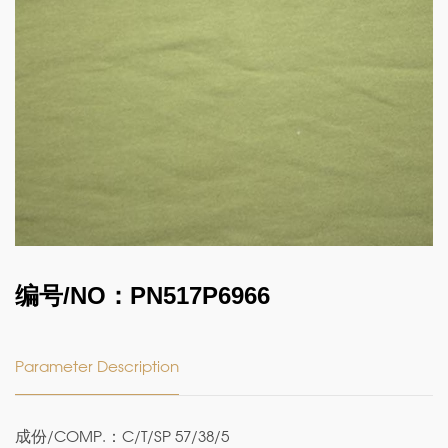
编号/NO：PN517P6966
Parameter Description
成份/COMP.：C/T/SP 57/38/5