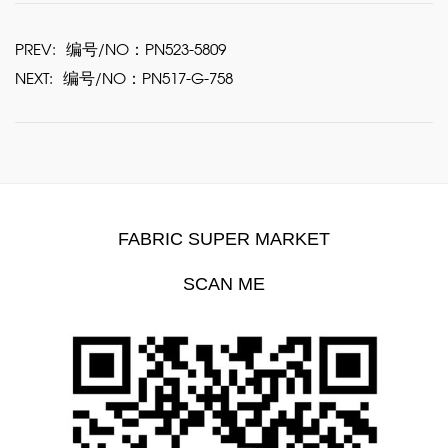
PREV:
编号/NO：PN523-5809
NEXT:
编号/NO：PN517-G-758
FABRIC SUPER MARKET
SCAN ME