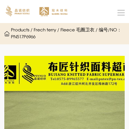
Products / Frech terry / Fleece 毛圈卫衣 / 编号/NO：
PN517P6966