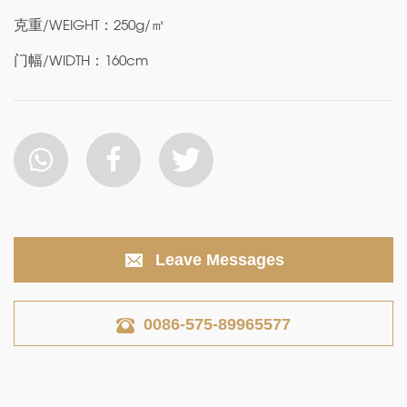
克重/WEIGHT：250g/㎡
门幅/WIDTH：160cm
Leave Messages
0086-575-89965577