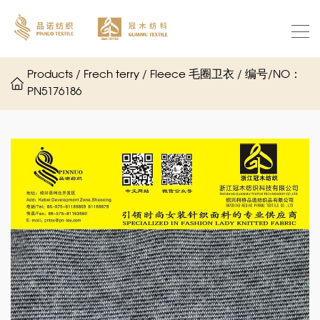
Products / Frech terry / Fleece 毛圈卫衣 / 编号/NO：
PN5176186