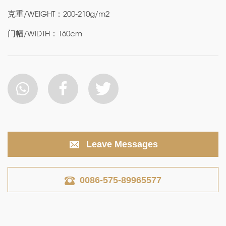
克重/WEIGHT：200-210g/m2
门幅/WIDTH：160cm
Leave Messages
0086-575-89965577