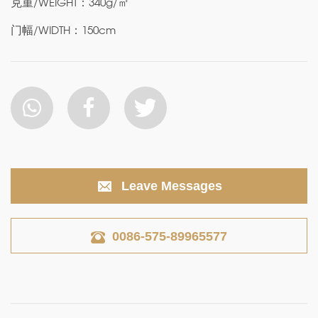
克重/WEIGHT：340g/㎡
门幅/WIDTH：150cm
Leave Messages
0086-575-89965577