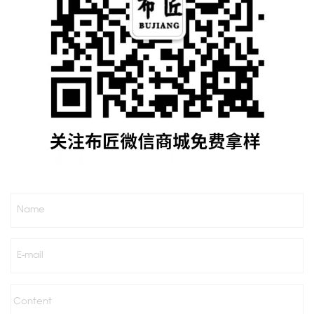
Name
E-mail
Content