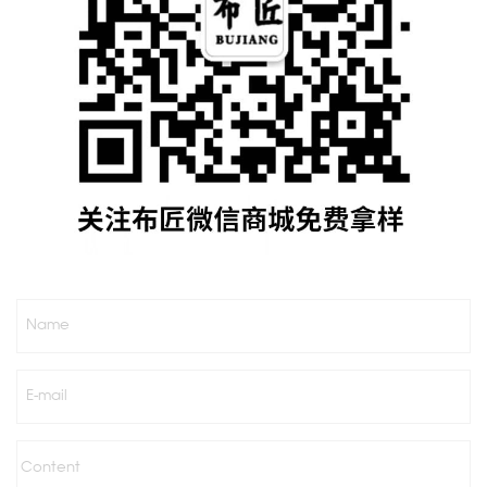
Name
E-mail
Content