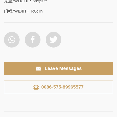
克重/WEIGHT：345g/㎡
门幅/WIDTH：160cm
Leave Messages
0086-575-89965577