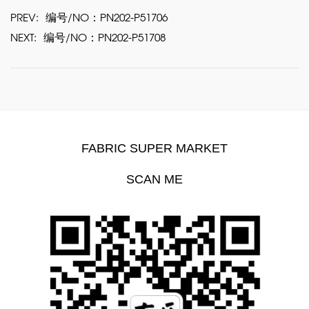
PREV:
编号/NO：PN202-P51706
NEXT:
编号/NO：PN202-P51708
FABRIC SUPER MARKET
SCAN ME