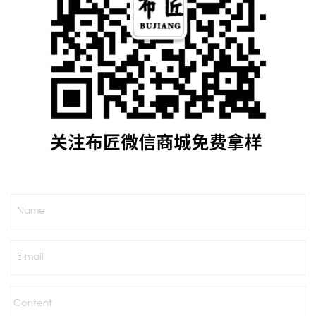
Name
E-mail
Content