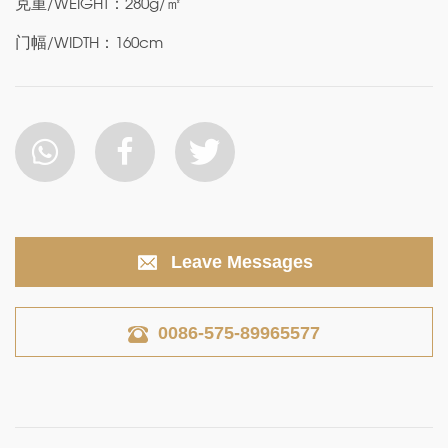
克重/WEIGHT：280g/㎡
门幅/WIDTH：160cm
Leave Messages
0086-575-89965577