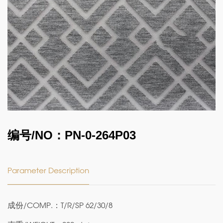
编号/NO：PN-0-264P03
Parameter Description
成份/COMP.：T/R/SP 62/30/8