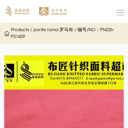
Products / ponte roma 罗马布 / 编号/NO：PN226-
P51429