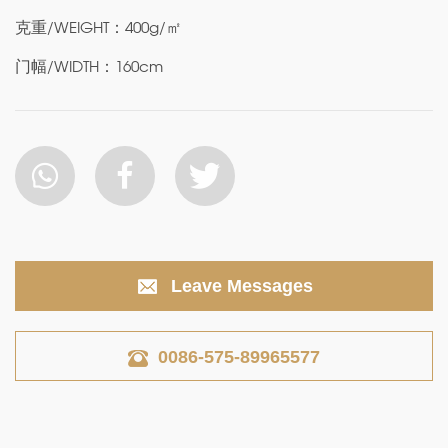
克重/WEIGHT：400g/㎡
门幅/WIDTH：160cm
Leave Messages
0086-575-89965577