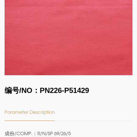
编号/NO：PN226-P51429
Parameter Description
成份/COMP.：R/N/SP 69/26/5