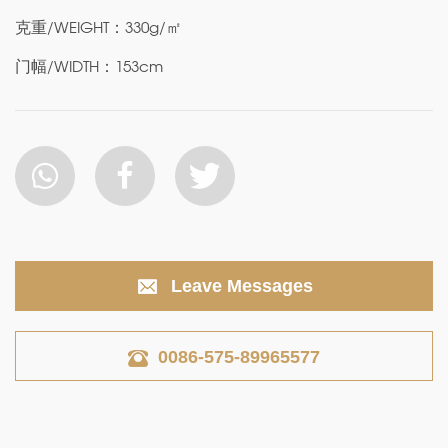
克重/WEIGHT：330g/㎡
门幅/WIDTH：153cm
Leave Messages
0086-575-89965577