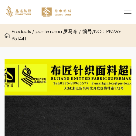
Products / ponte roma 罗马布 / 编号/NO：PN226-
P51441