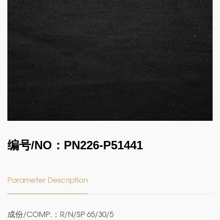
编号/NO：PN226-P51441
Parameter Description
成份/COMP.：R/N/SP 65/30/5