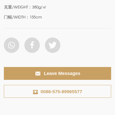
克重/WEIGHT：380g/㎡
门幅/WIDTH：155cm
Leave Messages
0086-575-89965577