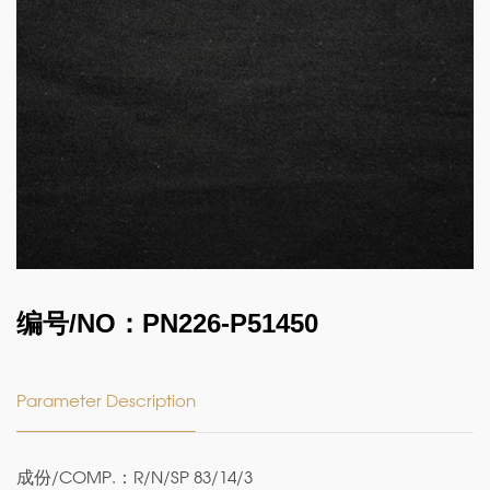
编号/NO：PN226-P51450
Parameter Description
成份/COMP.：R/N/SP 83/14/3