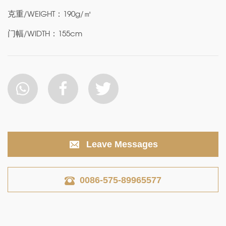
克重/WEIGHT：190g/㎡
门幅/WIDTH：155cm
Leave Messages
0086-575-89965577