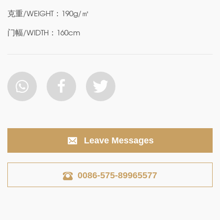
克重/WEIGHT：190g/㎡
门幅/WIDTH：160cm
Leave Messages
0086-575-89965577