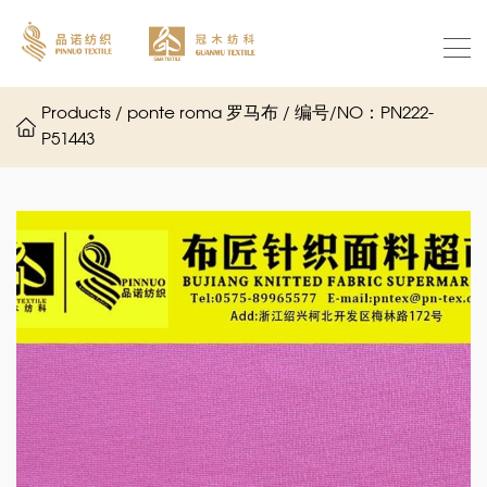
Products / ponte roma 罗马布 / 编号/NO：PN222-
P51443