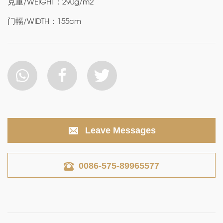
克重/WEIGHT：290g/m2
门幅/WIDTH：155cm
Leave Messages
0086-575-89965577