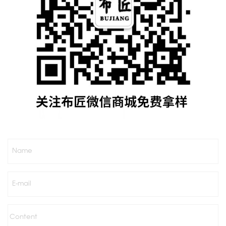
Name
E-mail
Content