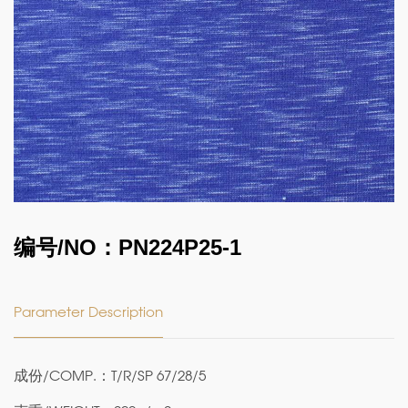
编号/NO：PN224P25-1
Parameter Description
成份/COMP.：T/R/SP 67/28/5