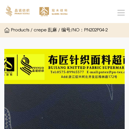
Products / crepe 乱麻 / 编号/NO：PN202P04-2