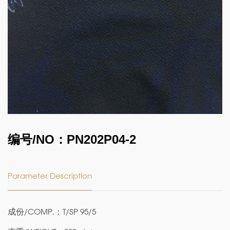
编号/NO：PN202P04-2
Parameter Description
成份/COMP.：T/SP 95/5