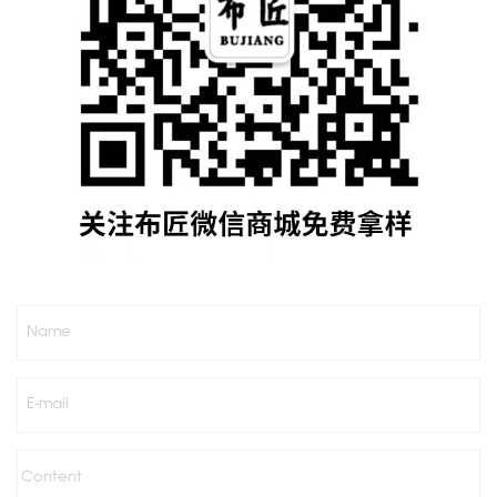
Name
E-mail
Content