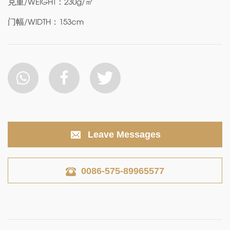
克重/WEIGHT：230g/㎡
门幅/WIDTH：153cm
Leave Messages
0086-575-89965577