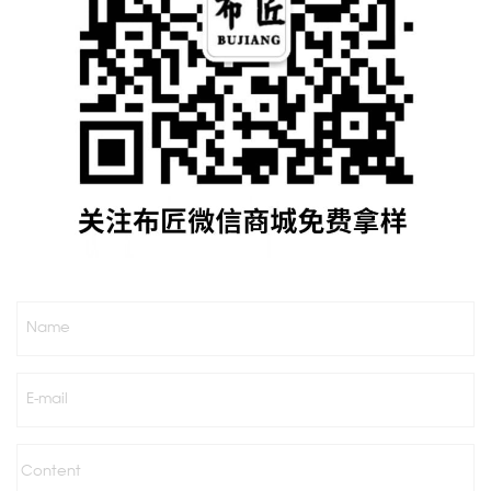
Name
E-mail
Content