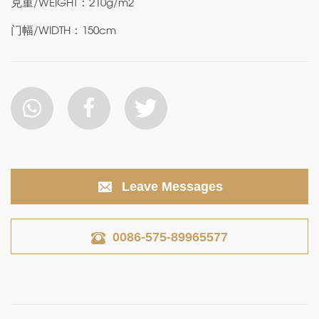
克重/WEIGHT：210g/m2
门幅/WIDTH：150cm
Leave Messages
0086-575-89965577