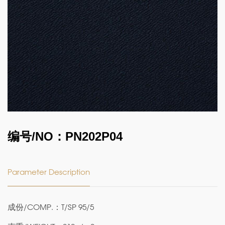
编号/NO：PN202P04
Parameter Description
成份/COMP.：T/SP 95/5