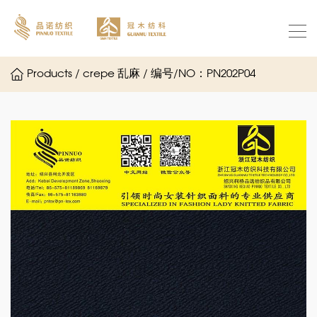
Products / crepe 乱麻 / 编号/NO：PN202P04