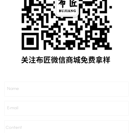
Name
E-mail
Content