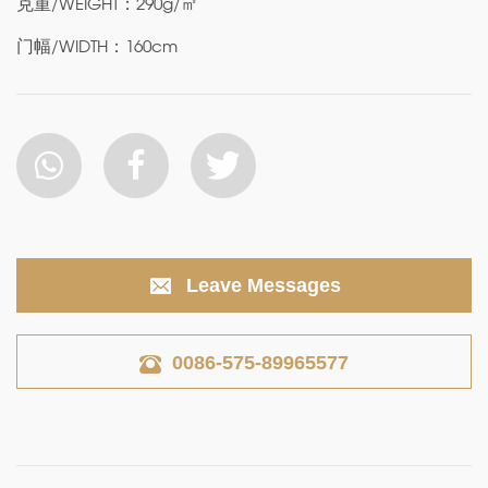
克重/WEIGHT：290g/㎡
门幅/WIDTH：160cm
Leave Messages
0086-575-89965577