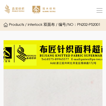
Products / interlock 双面布 / 编号/NO：PN202-P52001