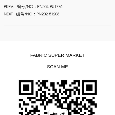
PREV:
编号/NO：PN204-P51776
NEXT:
编号/NO：PN202-51208
FABRIC SUPER MARKET
SCAN ME