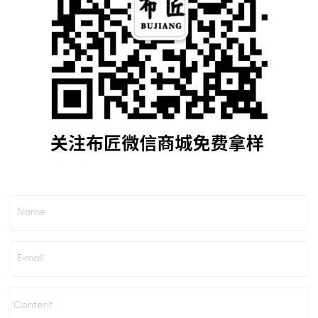
Name
E-mail
Content