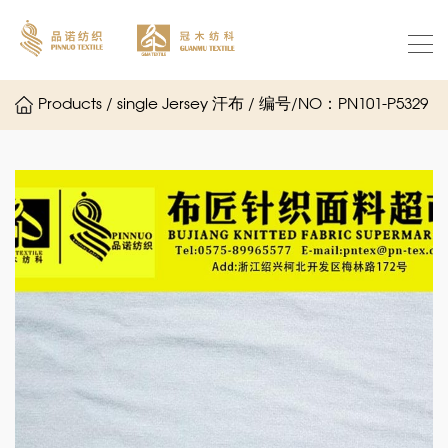
Products / single Jersey 汗布 / 编号/NO：PN101-P5329