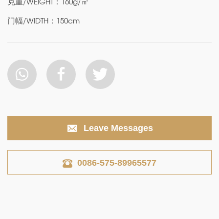
克重/WEIGHT：160g/㎡
门幅/WIDTH：150cm
Leave Messages
0086-575-89965577