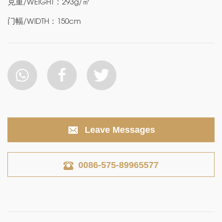
克重/WEIGHT：293g/㎡
门幅/WIDTH：150cm
Leave Messages
0086-575-89965577