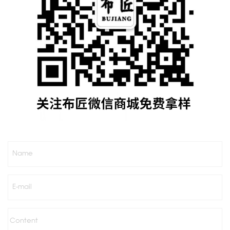
Name
E-mail
Content