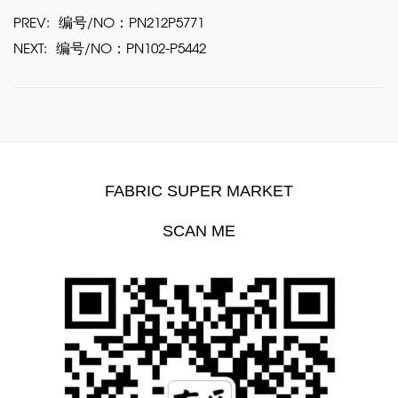
PREV:
编号/NO：PN212P5771
NEXT:
编号/NO：PN102-P5442
FABRIC SUPER MARKET
SCAN ME