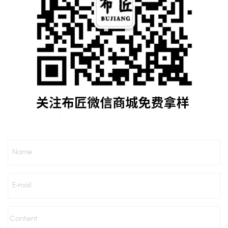
Name
E-mail
Content