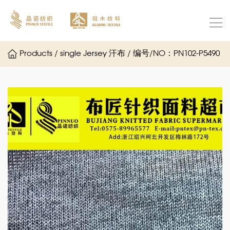
Products / single Jersey 汗布 / 编号/NO：PN102-P5490