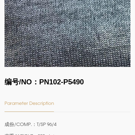
编号/NO：PN102-P5490
Parameter Description
成份/COMP.：T/SP 96/4