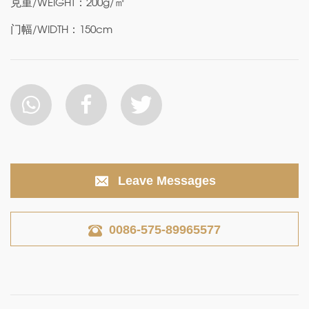
克重/WEIGHT：200g/㎡
门幅/WIDTH：150cm
Leave Messages
0086-575-89965577