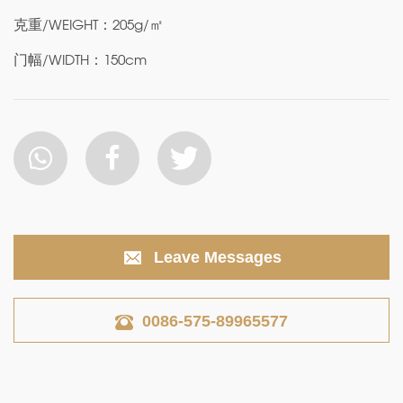
克重/WEIGHT：205g/㎡
门幅/WIDTH：150cm
Leave Messages
0086-575-89965577