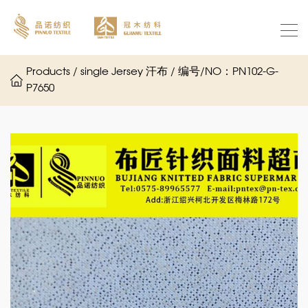
Products / single Jersey 汗布 / 编号/NO：PN102-G-
P7650