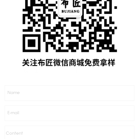
Name
E-mail
Content