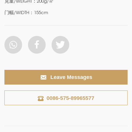
克重/WEIGHT：200g/㎡
门幅/WIDTH：155cm
Leave Messages
0086-575-89965577