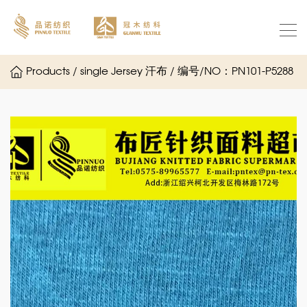
Products / single Jersey 汗布 / 编号/NO：PN101-P5288