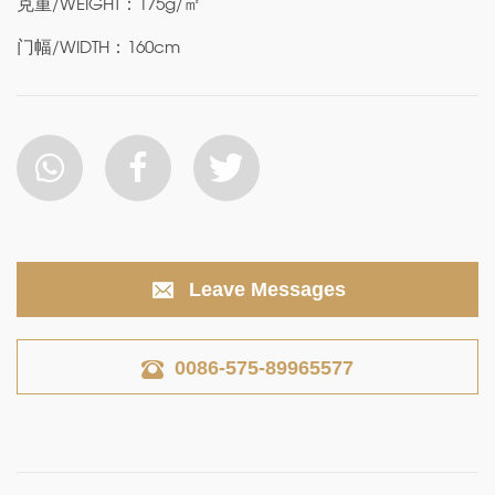
克重/WEIGHT：175g/㎡
门幅/WIDTH：160cm
Leave Messages
0086-575-89965577