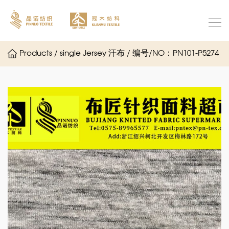
Products / single Jersey 汗布 / 编号/NO：PN101-P5274