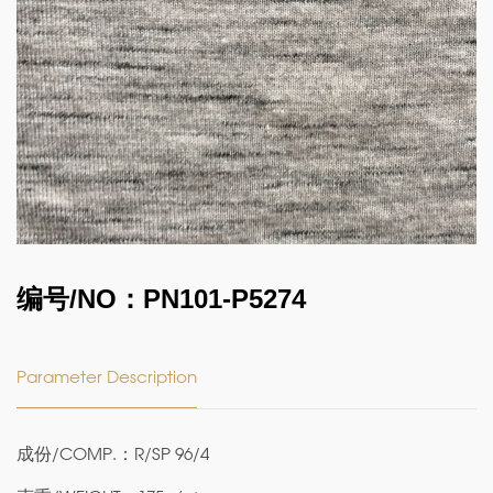
编号/NO：PN101-P5274
Parameter Description
成份/COMP.：R/SP 96/4