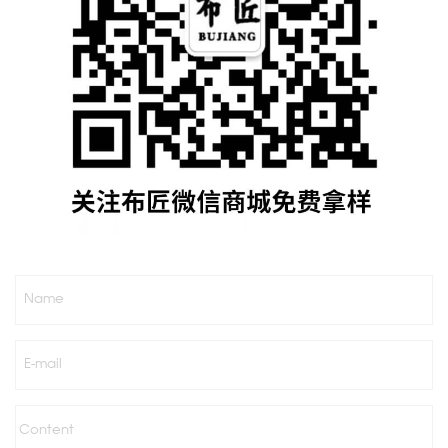
Name
E-mail
Content