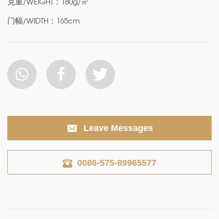
克重/WEIGHT：180g/㎡
门幅/WIDTH：165cm
Leave Messages
0086-575-89965577