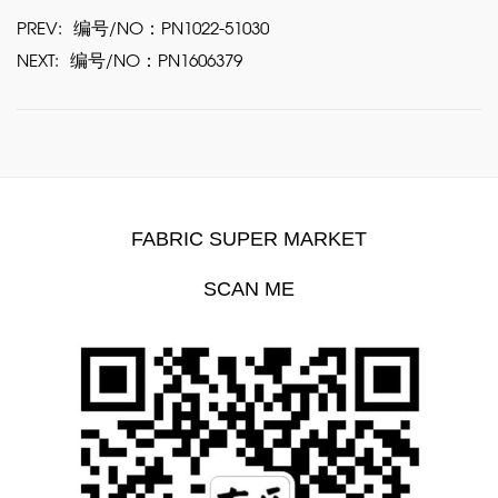
PREV:
编号/NO：PN1022-51030
NEXT:
编号/NO：PN1606379
FABRIC SUPER MARKET
SCAN ME