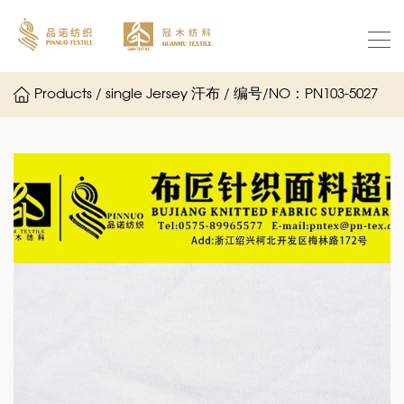
Products / single Jersey 汗布 / 编号/NO：PN103-5027