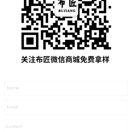
Name
E-mail
Content