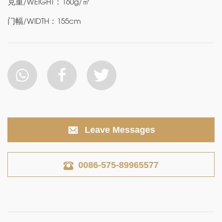
克重/WEIGHT：160g/㎡
门幅/WIDTH：155cm
Leave Messages
0086-575-89965577