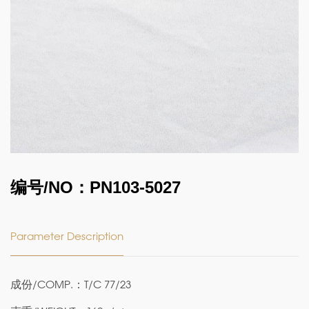
编号/NO：PN103-5027
Parameter Description
成份/COMP.：T/C 77/23