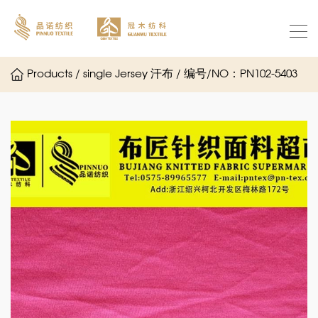
Products / single Jersey 汗布 / 编号/NO：PN102-5403