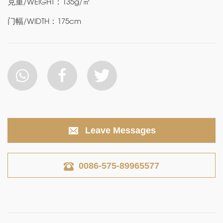
克重/WEIGHT：135g/㎡
门幅/WIDTH：175cm
Leave Messages
0086-575-89965577