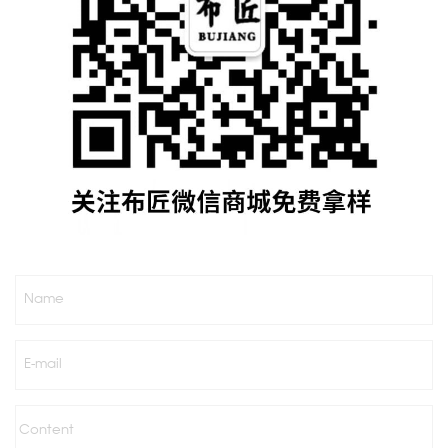
Name
E-mail
Content