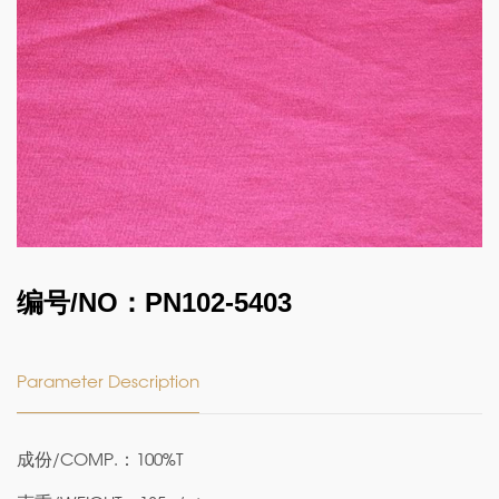
编号/NO：PN102-5403
Parameter Description
成份/COMP.：100%T