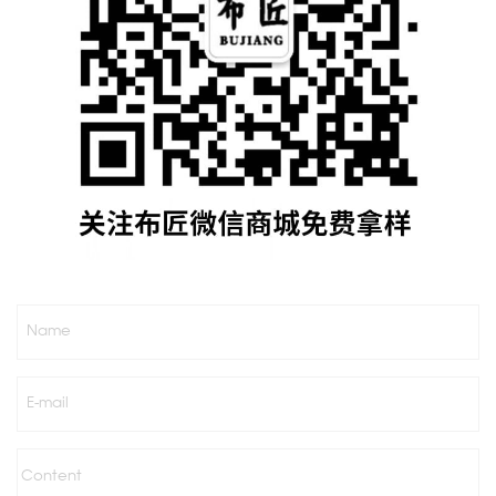
Name
E-mail
Content