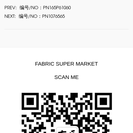
PREV:
编号/NO：PN165P61060
NEXT:
编号/NO：PN1076565
FABRIC SUPER MARKET
SCAN ME