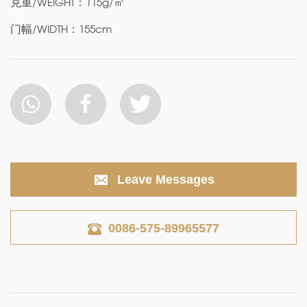
克重/WEIGHT：115g/㎡
门幅/WIDTH：155cm
Leave Messages
0086-575-89965577