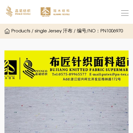
Products / single Jersey 汗布 / 编号/NO：PN1006970