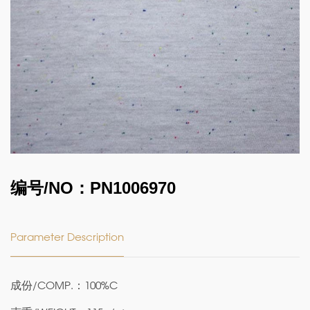
编号/NO：PN1006970
Parameter Description
成份/COMP.：100%C