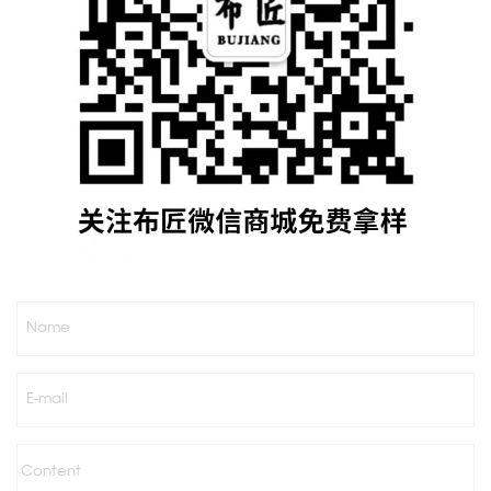
Name
E-mail
Content