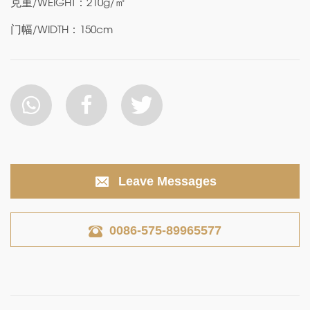
克重/WEIGHT：210g/㎡
门幅/WIDTH：150cm
Leave Messages
0086-575-89965577