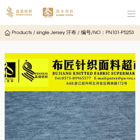
Products / single Jersey 汗布 / 编号/NO：PN101-P5253