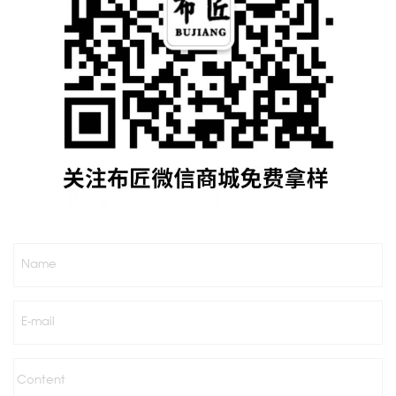
Name
E-mail
Content