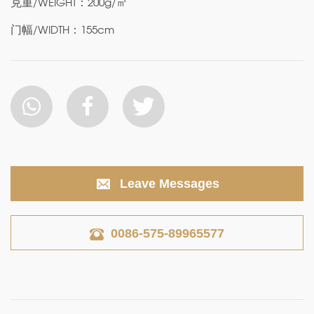
克重/WEIGHT：200g/㎡
门幅/WIDTH：155cm
Leave Messages
0086-575-89965577