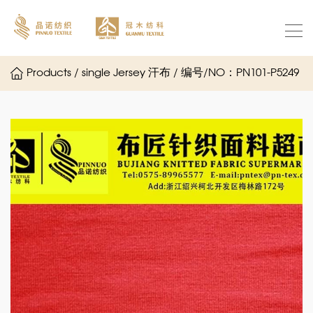
Products / single Jersey 汗布 / 编号/NO：PN101-P5249