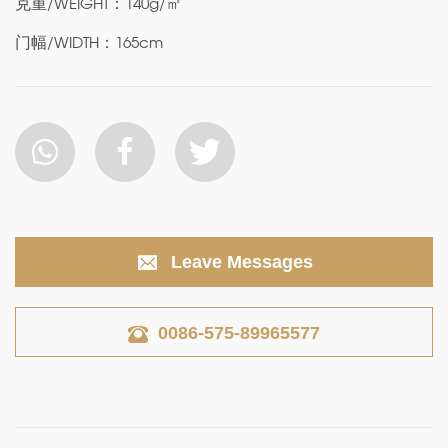
克重/WEIGHT：140g/㎡
门幅/WIDTH：165cm
Leave Messages
0086-575-89965577