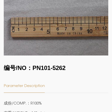
编号/NO：PN101-5262
Parameter Description
成份/COMP.：R100%