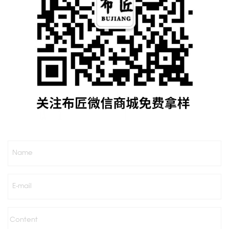
Name
E-mail
Content