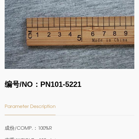
编号/NO：PN101-5221
Parameter Description
成份/COMP.：100%R