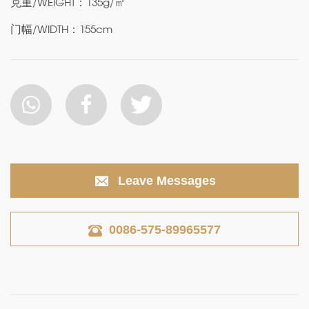
克重/WEIGHT：135g/㎡
门幅/WIDTH：155cm
Leave Messages
0086-575-89965577