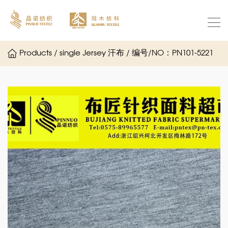
Products / single Jersey 汗布 / 编号/NO：PN101-5221